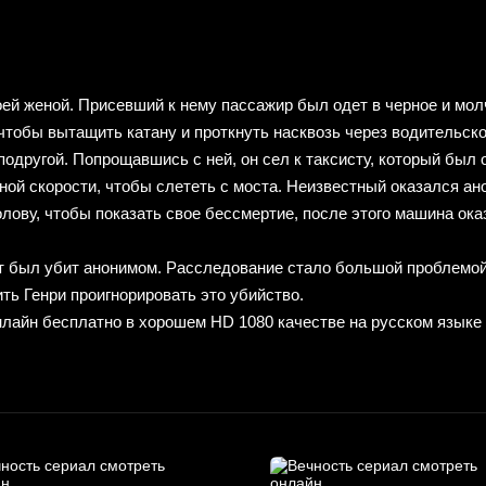
воей женой. Присевший к нему пассажир был одет в черное и мо
 чтобы вытащить катану и проткнуть насквозь через водительско
 подругой. Попрощавшись с ней, он сел к таксисту, который был
лной скорости, чтобы слететь с моста. Неизвестный оказался а
лову, чтобы показать свое бессмертие, после этого машина оказ
т был убит анонимом. Расследование стало большой проблемой, 
ить Генри проигнорировать это убийство.
нлайн бесплатно в хорошем HD 1080 качестве на русском языке