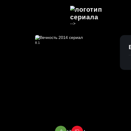
-->
8.1